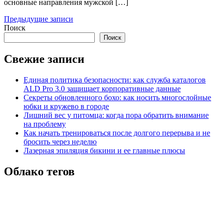
основные направления мужской […]
Навигация
Предыдущие записи
Поиск
по
Поиск
записям
Свежие записи
Единая политика безопасности: как служба каталогов
ALD Pro 3.0 защищает корпоративные данные
Секреты обновленного бохо: как носить многослойные
юбки и кружево в городе
Лишний вес у питомца: когда пора обратить внимание
на проблему
Как начать тренироваться после долгого перерыва и не
бросить через неделю
Лазерная эпиляция бикини и ее главные плюсы
Облако тегов