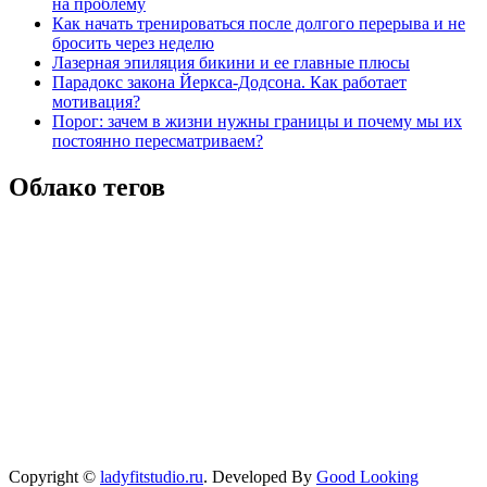
на проблему
Как начать тренироваться после долгого перерыва и не
бросить через неделю
Лазерная эпиляция бикини и ее главные плюсы
Парадокс закона Йеркса-Додсона. Как работает
мотивация?
Порог: зачем в жизни нужны границы и почему мы их
постоянно пересматриваем?
Облако тегов
Copyright ©
ladyfitstudio.ru
.
Developed By
Good Looking