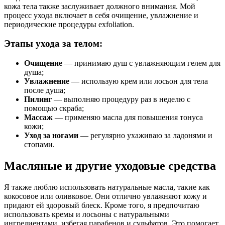
кожа тела также заслуживает должного внимания. Мой
процесс ухода включает в себя очищение, увлажнение и
периодические процедуры exfoliation.
Этапы ухода за телом:
Очищение
— принимаю душ с увлажняющим гелем для
душа;
Увлажнение
— использую крем или лосьон для тела
после душа;
Пилинг
— выполняю процедуру раз в неделю с
помощью скраба;
Массаж
— применяю масла для повышения тонуса
кожи;
Уход за ногами
— регулярно ухаживаю за ладонями и
стопами.
Масляные и другие уходовые средства
Я также люблю использовать натуральные масла, такие как
кокосовое или оливковое. Они отлично увлажняют кожу и
придают ей здоровый блеск. Кроме того, я предпочитаю
использовать кремы и лосьоны с натуральными
ингредиентами, избегая парабенов и сульфатов. Это помогает