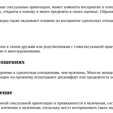
ые сексуальные ориентации, может изменить восприятие и отн
, открыты к новому и менее предвзяты в своих оценках. Образо
медиа также оказывают влияние на восприятие однополых отнош
 к своим друзьям или родственникам с гомосексуальной ориен
ми и многоуровневыми.
ношениях
терпимы к однополым отношениям, чем мужчины. Многие женщины
женщин по-прежнему испытывают дискомфорт или предвзятость 
ление
енной сексуальной ориентации и привязанности к мужчинам, со
 влечению к мужчинам, поскольку могут воспринимать таких му