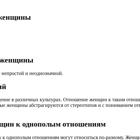
 женщины
е женщины
 непростой и неоднозначной.
ий
ение в различных культурах. Отношение женщин к таким отноше
ые женщины абстрагируются от стереотипов и с пониманием отн
нщин к однополым отношениям
х к однополым отношениям могут относиться по-разному. Женщи