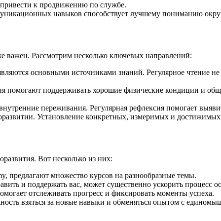
привести к продвижению по службе.
муникационных навыков способствует лучшему пониманию окр
же важен. Рассмотрим несколько ключевых направлений:
вляются основными источниками знаний. Регулярное чтение не т
я помогают поддерживать хорошие физические кондиции и обще
внутренние переживания. Регулярная рефлексия помогает выявит
моразвитии. Установление конкретных, измеримых и достижимых 
развития. Вот несколько из них:
y, предлагают множество курсов на разнообразные темы.
авить и поддержать вас, может существенно ускорить процесс о
омогает отслеживать прогресс и фиксировать моменты успеха.
ность взяться за новые навыки и обменяться опытом с единомы