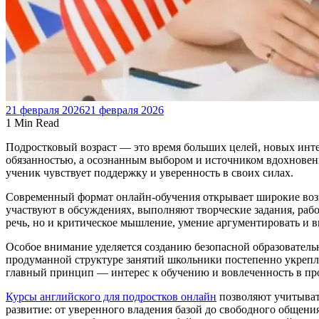
21 февраля 2026
21 февраля 2026
1 Min Read
Подростковый возраст — это время больших целей, новых инте
обязанностью, а осознанным выбором и источником вдохновен
ученик чувствует поддержку и уверенность в своих силах.
Современный формат онлайн-обучения открывает широкие возм
участвуют в обсуждениях, выполняют творческие задания, раб
речь, но и критическое мышление, умение аргументировать и 
Особое внимание уделяется созданию безопасной образовательн
продуманной структуре занятий школьники постепенно укрепля
главный принцип — интерес к обучению и вовлеченность в пр
Курсы английского для подростков онлайн
позволяют учитыват
развитие: от уверенного владения базой до свободного общени