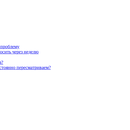
 проблему
росить через неделю
я?
стоянно пересматриваем?