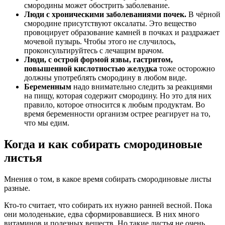
смородины может обострить заболевание.
Люди с хроническими заболеваниями почек.
В чёрной
смородине присутствуют оксалаты. Это вещество
провоцирует образование камней в почках и раздражает
мочевой пузырь. Чтобы этого не случилось,
проконсультируйтесь с лечащим врачом.
Люди, с острой формой язвы, гастритом,
повышенной кислотностью желудка
тоже осторожно
должны употреблять смородину в любом виде.
Беременным
надо внимательно следить за реакциями
на пищу, которая содержит смородину. Но это для них
правило, которое относится к любым продуктам. Во
время беременности организм острее реагирует на то,
что мы едим.
Когда и как собирать смородиновые
листья
Мнения о том, в какое время собирать смородиновые листы
разные.
Кто-то считает, что собирать их нужно ранней весной. Пока
они молоденькие, едва сформировавшиеся. В них много
витаминов и полезных веществ. Но такие листья не очень