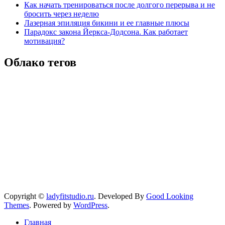
Как начать тренироваться после долгого перерыва и не
бросить через неделю
Лазерная эпиляция бикини и ее главные плюсы
Парадокс закона Йеркса-Додсона. Как работает
мотивация?
Облако тегов
Copyright ©
ladyfitstudio.ru
.
Developed By
Good Looking
Themes
.
Powered by
WordPress
.
Главная